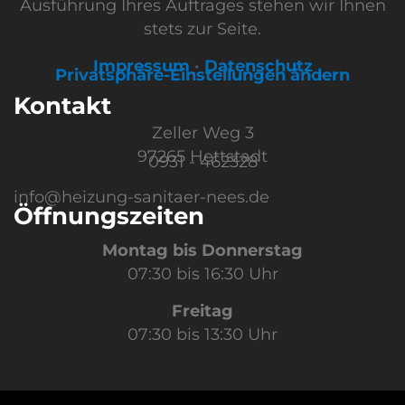
Ausführung Ihres Auftrages stehen wir Ihnen
stets zur Seite.
Impressum
•
Datenschutz
Privatsphäre-Einstellungen ändern
Kontakt
Zeller Weg 3
97265 Hettstadt
0931 - 462328
info@heizung-sanitaer-nees.de
Öffnungszeiten
Montag bis Donnerstag
07:30 bis 16:30 Uhr
Freitag
07:30 bis 13:30 Uhr